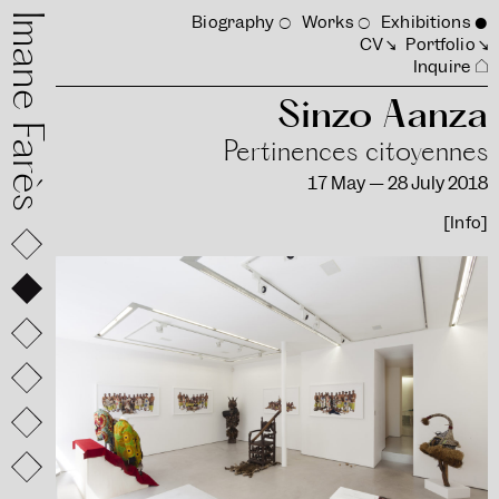
mane Farès
Biography
Works
Exhibitions
CV
Portfolio
Inquire
Sinzo Aanza
Pertinences citoyennes
17 May — 28 July 2018
[Info]