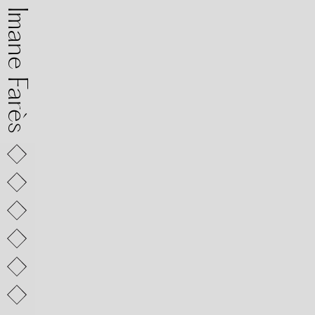
mane Farès