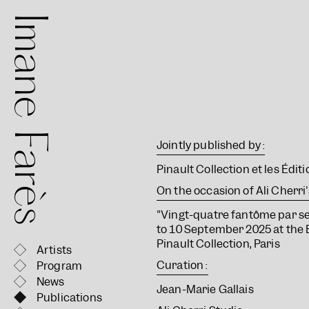
mane Farès
Jointly published by :
Pinault Collection et les Édit
On the occasion of Ali Cherri's
"Vingt-quatre fantôme par s
to 10 September 2025 at th
Pinault Collection, Paris
Artists
Curation :
Program
News
Jean-Marie Gallais
Publications