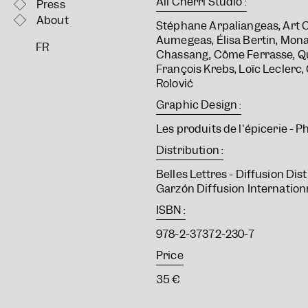
Ali Cherri Studio :
Press
About
Stéphane Arpaliangeas, Art 
Aumegeas, Élisa Bertin, Mon
FR
Chassang, Côme Ferrasse, Qu
François Krebs, Loïc Leclerc,
Rolović
Graphic Design :
Les produits de l'épicerie - P
Distribution :
Belles Lettres - Diffusion Dis
Garzón Diffusion Internation
ISBN :
978-2-37372-230-7
Price
35 €