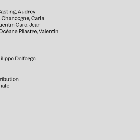
Casting, Audrey
a Chancogne, Carla
entin Garo, Jean-
 Océane Pilastre, Valentin
hilippe Delforge
tribution
nale