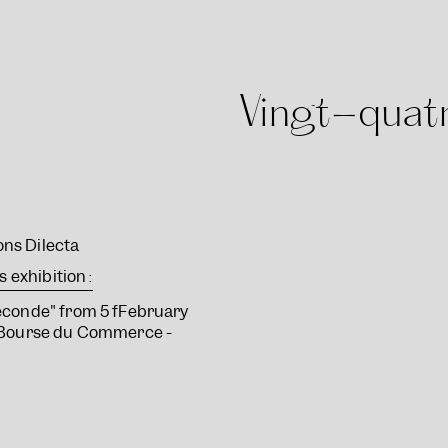
Vingt-quat
ions Dilecta
 exhibition :
econde" from 5 fFebruary
e Bourse du Commerce -