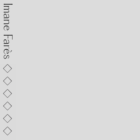
mane Farès