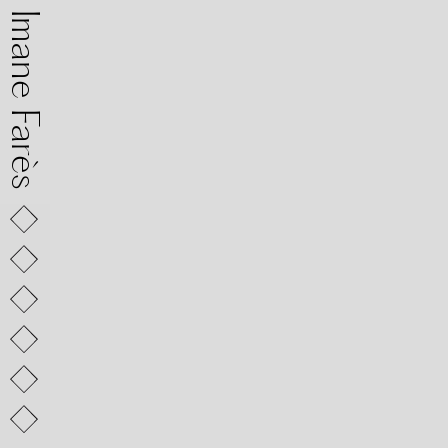
mane Farès