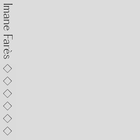
mane Farès