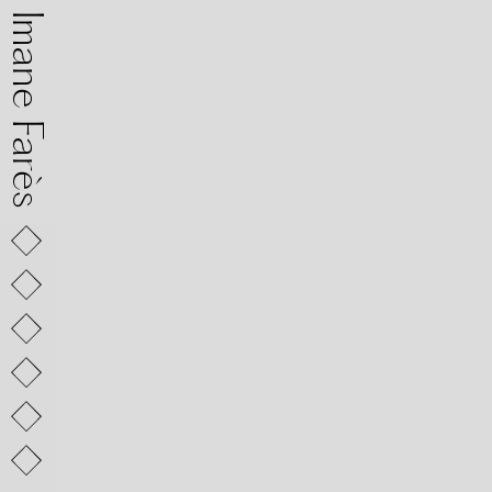
mane Farès