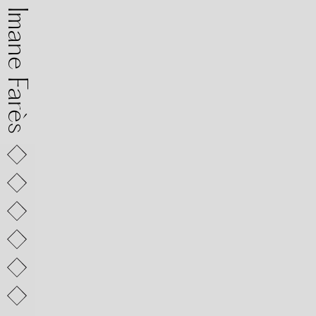
mane Farès