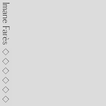
mane Farès