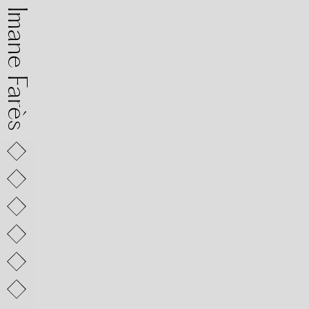
mane Farès