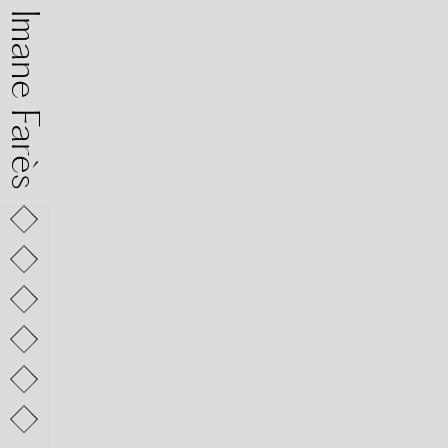
mane Farès