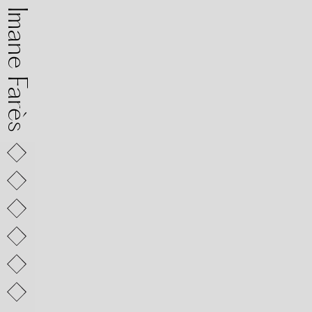
mane Farès