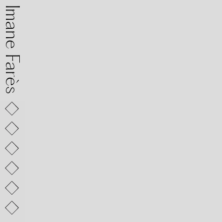
mane Farès