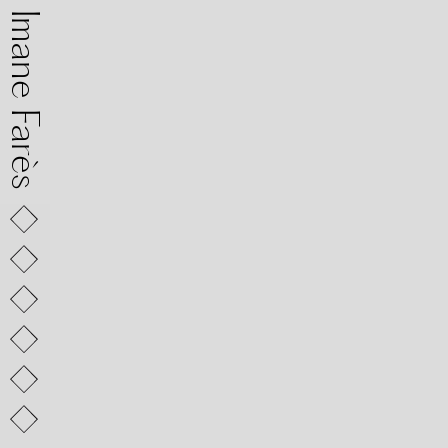
mane Farès