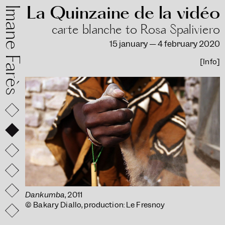
La Quinzaine de la vidéo
mane Farès
carte blanche to Rosa Spaliviero
15 january — 4 february 2020
[Info]
Dankumba
, 2011
© Bakary Diallo, production: Le Fresnoy