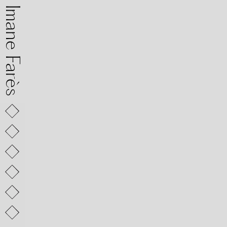
mane Farès