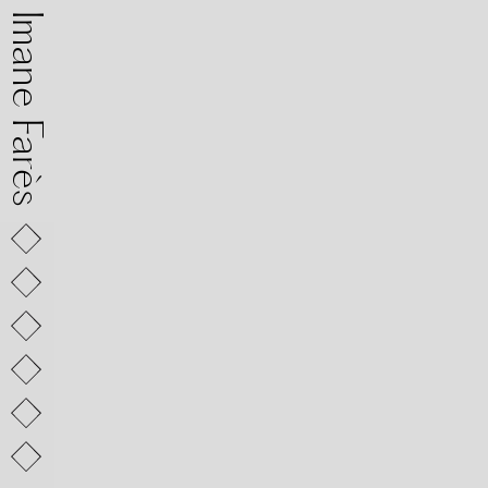
mane Farès