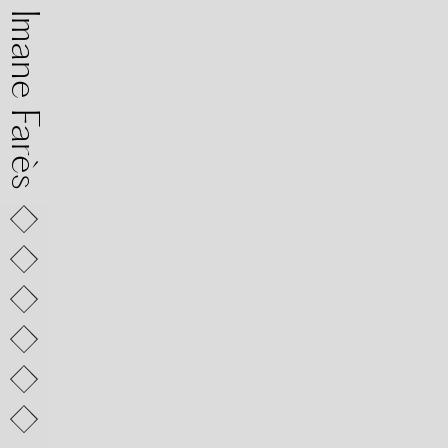
mane Farès