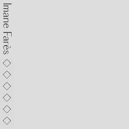
mane Farès