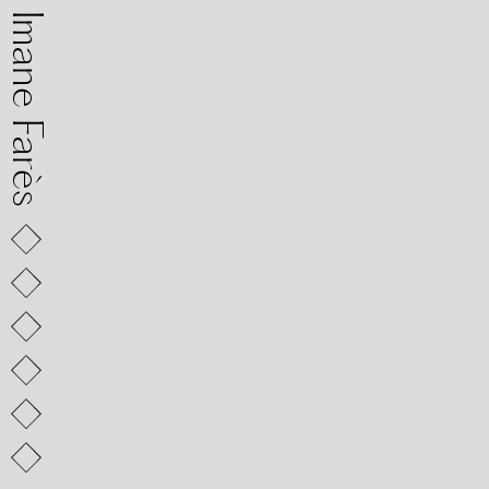
mane Farès