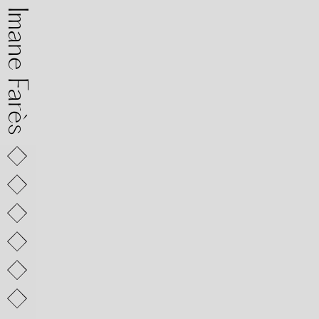
mane Farès