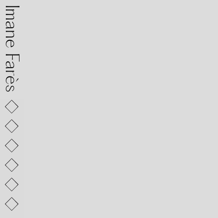
mane Farès