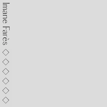
mane Farès