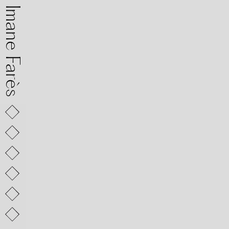
mane Farès