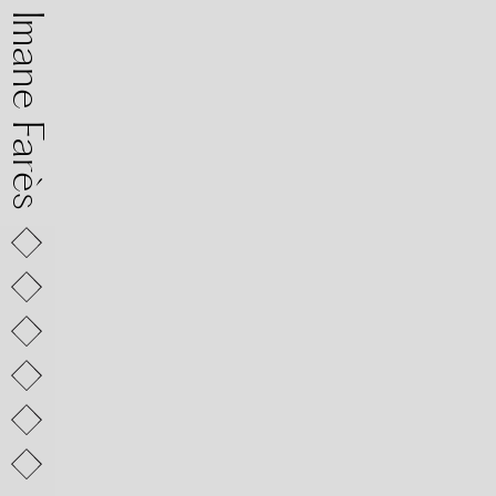
mane Farès