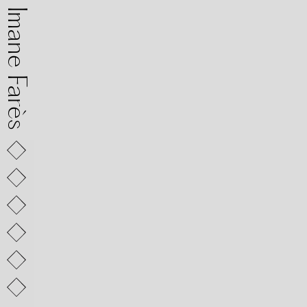
mane Farès